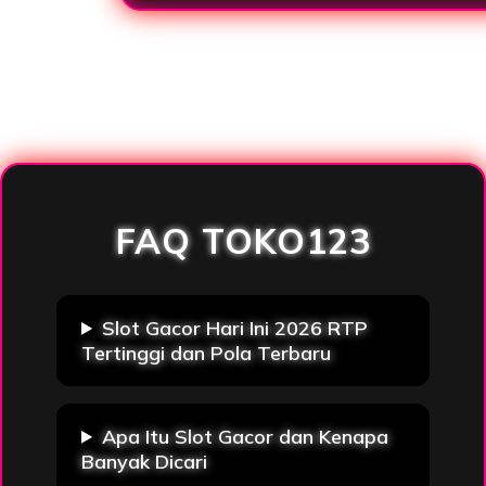
Loading...
FAQ TOKO123
Slot Gacor Hari Ini 2026 RTP
Tertinggi dan Pola Terbaru
Apa Itu Slot Gacor dan Kenapa
Banyak Dicari