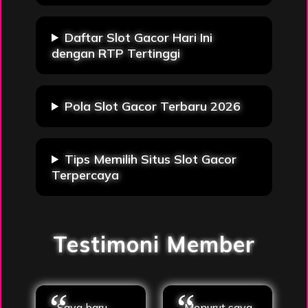
Daftar Slot Gacor Hari Ini
dengan RTP Tertinggi
Pola Slot Gacor Terbaru 2026
Tips Memilih Situs Slot Gacor
Terpercaya
Testimoni Member
Saya baru
Menurut saya