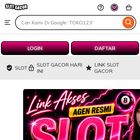
TOKO123
Skip
to
Search
Browse
ontent
for
items
or
shops
LOGIN
DAFTAR
SLOT GACOR HARI
LINK SLOT
SLOT
INI
GACOR