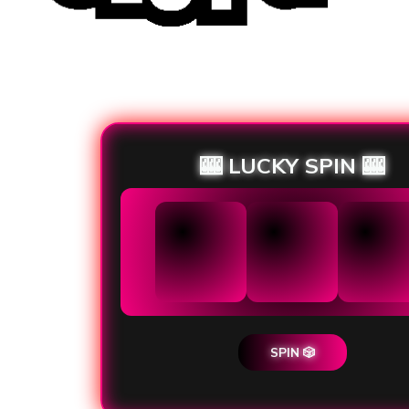
🎰 LUCKY SPIN 🎰
SPIN 🎲