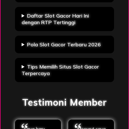
Daftar Slot Gacor Hari Ini
dengan RTP Tertinggi
Pola Slot Gacor Terbaru 2026
Tips Memilih Situs Slot Gacor
Terpercaya
Testimoni Member
Saya baru
Menurut saya