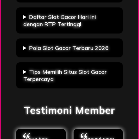
Daftar Slot Gacor Hari Ini
dengan RTP Tertinggi
Pola Slot Gacor Terbaru 2026
Tips Memilih Situs Slot Gacor
Terpercaya
Testimoni Member
Saya baru
Menurut saya