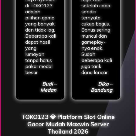
di TOKO123
setelah coba
adalah
sendiri
pilihan game
ternyata
yang banyak
cukup bagus.
dan tidak lag.
Bonus sering
Beberapa kali
muncul dan
dapat hasil
gameplay-
yang
nya enak.
lumayan
Sudah
tanpa harus
beberapa kali
pakai modal
juga tarik
besar.
dana lancar.
Budi –
Dika –
Medan
Bandung
TOKO123 💎 Platform Slot Online
Gacor Mudah Maxwin Server
Thailand 2026