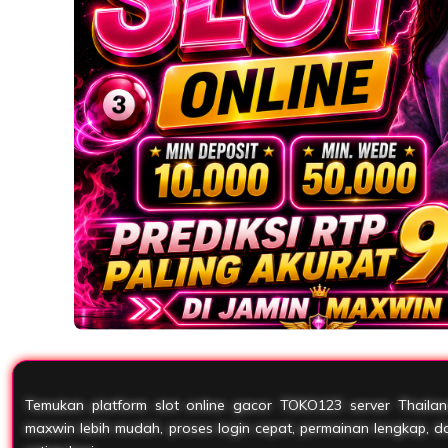
Temukan platform slot online gacor TOKO123 server Thail
maxwin lebih mudah, proses login cepat, permainan lengkap, da