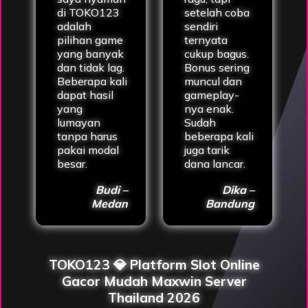
di TOKO123
setelah coba
adalah
sendiri
pilihan game
ternyata
yang banyak
cukup bagus.
dan tidak lag.
Bonus sering
Beberapa kali
muncul dan
dapat hasil
gameplay-
yang
nya enak.
lumayan
Sudah
tanpa harus
beberapa kali
pakai modal
juga tarik
besar.
dana lancar.
Budi –
Dika –
Medan
Bandung
TOKO123 💎 Platform Slot Online
Gacor Mudah Maxwin Server
Thailand 2026