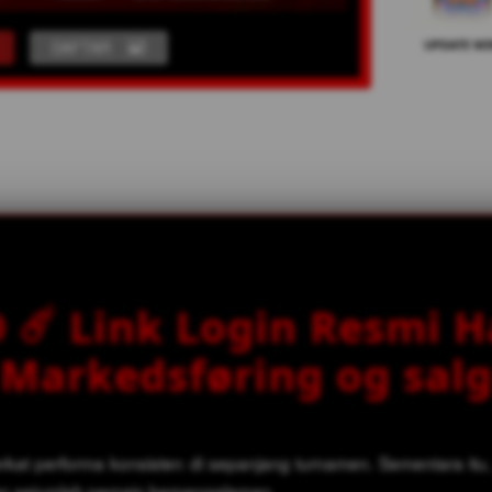
DAFTAR
UPDATE W
️ Link Login Resmi H
Markedsføring og sal
berkat performa konsisten di sepanjang turnamen. Sementara 
an sejumlah pemain berpengalaman.