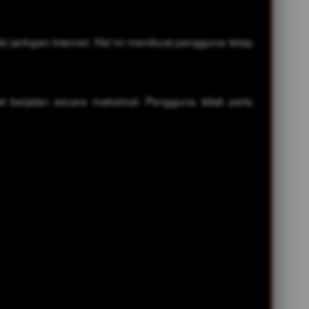
ma****i4
IDR 855,335.44
Gate Slots 88
jaringan internet. Hal ini membuat pengguna tetap
sa****a0
IDR 780,965.54
Spin Rush 88
di****n1
t berjalan secara maksimal. Pengguna tidak perlu
IDR 2,243,731.00
Gates of Olympus