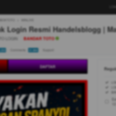
LO
BOKTOTO
WINLIVE
 Login Resmi Handelsblogg | Ma
O LOGIN
BANDAR TOTO
Comments
Support
.254
51.984
DAFTAR
Regul
Regu
Inc
LO
Inc
LOMB
LO
Inc
BA
pert
bagi
Ex
bola.
12
V