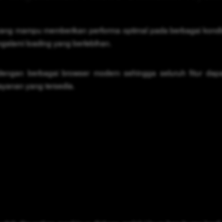
ng mampu memberikan performa optimal pada berbagai kondisi 
alami loading yang berlebihan.
 dengan berbagai browser modern sehingga seluruh fitur dapa
yanan yang tersedia.