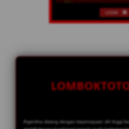
LOGIN
LOMBOKTOTO ☄
Argentina datang dengan kepercayaan diri tinggi 
atraktif dengan kombinasi pemain muda berbakat d