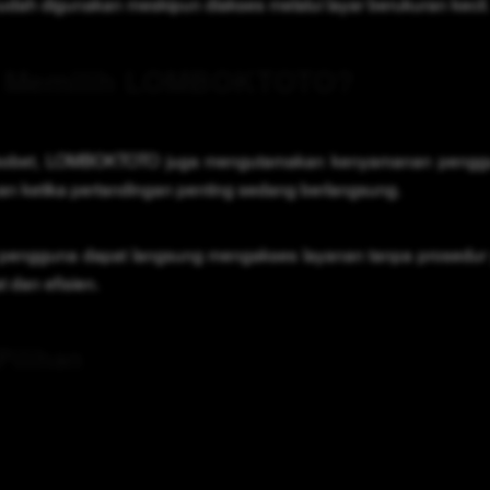
dah digunakan meskipun diakses melalui layar berukuran kecil.
a Memilih LOMBOKTOTO?
 Sbobet, LOMBOKTOTO juga mengutamakan kenyamanan pengguna 
n ketika pertandingan penting sedang berlangsung.
t pengguna dapat langsung mengakses layanan tanpa prosedur ya
dan efisien.
ilihan