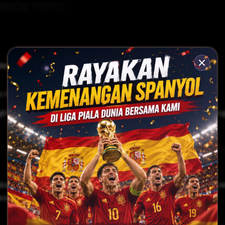
LOMBOKTOTO
 berlangsung.
u maupun lama.
adirkan pengalaman yang lebih nyaman saat pengguna mengiku
2026 Menjadi Sorotan Pecinta Sepa
an siapa yang berhak mengangkat trofi Piala Dunia. Oleh kare
ndingan dimulai.