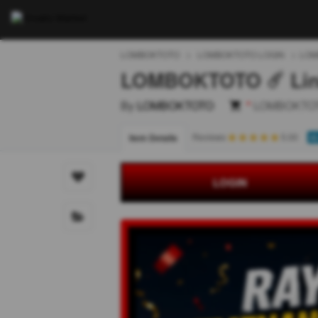
LOMBOKTOTO
LOMBOKTOTO LOGIN
LOM
LOMBOKTOTO ☄️ Link
By
LOMBOKTOTO
*
LOMBOKTOT
5.00
Reviews
5.00
Item Details
42
stars
LOGIN