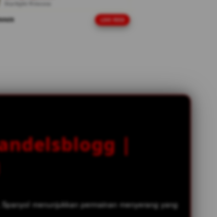
Starlight Princess
INNER
LIVE FEED
re****a3
IDR 1,523,054.88
Lucky Neko
re****a3
IDR 1,523,054.88
Lucky Twins Nexus
fi****o4
IDR 1,477,276.74
PG Soft Hot
ri****o7
IDR 2,059,395.56
andelsblogg |
Gates of Olympus
g
di****n1
IDR 1,839,859.42
Gates of Olympus
ka****u0
IDR 1,867,248.24
itu, Spanyol menunjukkan permainan menyerang yang
Gates of Olympus