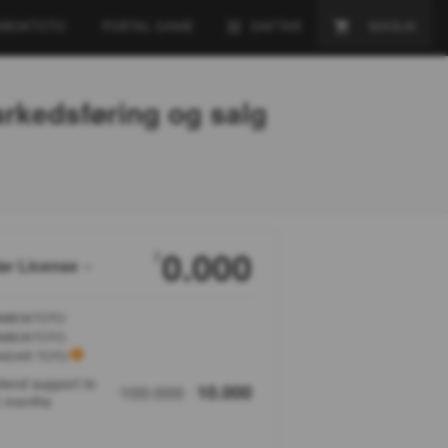
MBOKTOTO
PORTAL GAME
DAFTAR
MASUK
rkedsføring og salg
0.000
2
ar License
88
lar License
$
SELECTED
luded:
MBOKTOTO
luded:
OKTOTO Rasakan sensasi
MBOKTOTO
luded:
NDAR TOTO
andingan yang penuh aksi dan jadilah
an dari perayaan para pecinta sepak
tend support to
100.000
10.000
-
-
 months