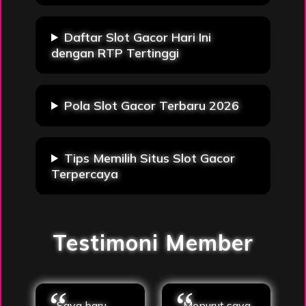
Daftar Slot Gacor Hari Ini
dengan RTP Tertinggi
Pola Slot Gacor Terbaru 2026
Tips Memilih Situs Slot Gacor
Terpercaya
Testimoni Member
Saya baru
Menurut saya