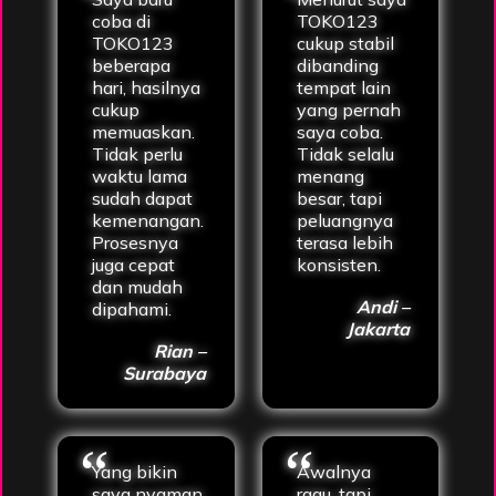
coba di
TOKO123
TOKO123
cukup stabil
beberapa
dibanding
hari, hasilnya
tempat lain
cukup
yang pernah
memuaskan.
saya coba.
Tidak perlu
Tidak selalu
waktu lama
menang
sudah dapat
besar, tapi
kemenangan.
peluangnya
Prosesnya
terasa lebih
juga cepat
konsisten.
dan mudah
Andi –
dipahami.
Jakarta
Rian –
Surabaya
Yang bikin
Awalnya
saya nyaman
ragu, tapi