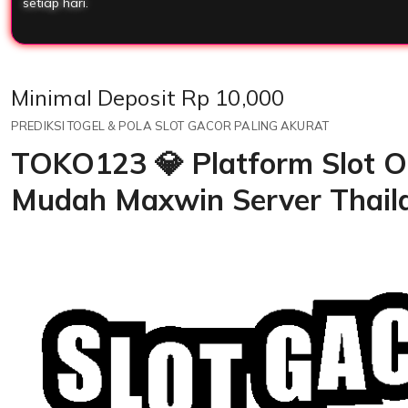
setiap hari.
Price:
Minimal Deposit Rp 10,000
PREDIKSI TOGEL & POLA SLOT GACOR PALING AKURAT
TOKO123 💎 Platform Slot O
Mudah Maxwin Server Thail