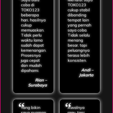
coba di
TOKO123
TOKO123
cukup stabil
beberapa
dibanding
hari, hasilnya
tempat lain
cukup
yang pernah
memuaskan.
saya coba.
Tidak perlu
Tidak selalu
waktu lama
menang
sudah dapat
besar, tapi
kemenangan.
peluangnya
Prosesnya
terasa lebih
juga cepat
konsisten.
dan mudah
Andi –
dipahami.
Jakarta
Rian –
Surabaya
Yang bikin
Awalnya
saya nyaman
ragu, tapi