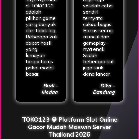
di TOKO123
setelah coba
adalah
sendiri
pilihan game
ternyata
yang banyak
cukup bagus.
dan tidak lag.
Bonus sering
Beberapa kali
muncul dan
dapat hasil
gameplay-
yang
nya enak.
lumayan
Sudah
tanpa harus
beberapa kali
pakai modal
juga tarik
besar.
dana lancar.
Budi –
Dika –
Medan
Bandung
TOKO123 💎 Platform Slot Online
Gacor Mudah Maxwin Server
Thailand 2026