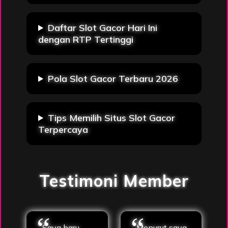
Daftar Slot Gacor Hari Ini
dengan RTP Tertinggi
Pola Slot Gacor Terbaru 2026
Tips Memilih Situs Slot Gacor
Terpercaya
Testimoni Member
Saya baru
Menurut saya