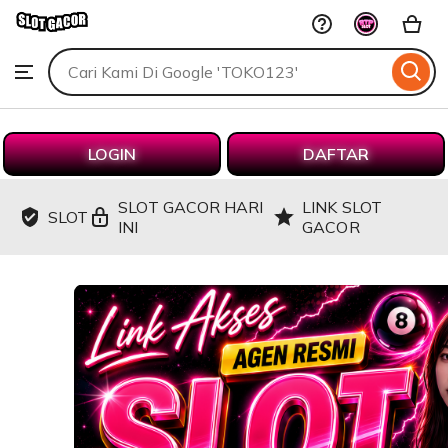
TOKO123
Skip
to
Search
Browse
ontent
for
items
or
shops
LOGIN
DAFTAR
SLOT GACOR HARI
LINK SLOT
SLOT
INI
GACOR