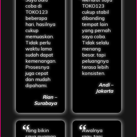
coba di
TOKO123
TOKO123
cukup stabil
beberapa
dibanding
hari, hasilnya
tempat lain
cukup
yang pernah
memuaskan.
saya coba.
Tidak perlu
Tidak selalu
waktu lama
menang
sudah dapat
besar, tapi
kemenangan.
peluangnya
Prosesnya
terasa lebih
juga cepat
konsisten.
dan mudah
Andi –
dipahami.
Jakarta
Rian –
Surabaya
Yang bikin
Awalnya
saya nyaman
ragu, tapi