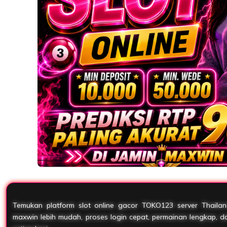
Temukan platform slot online gacor TOKO123 server Thail
maxwin lebih mudah, proses login cepat, permainan lengkap, da