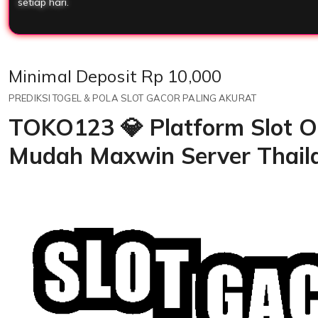
setiap hari.
Price:
Minimal Deposit Rp 10,000
PREDIKSI TOGEL & POLA SLOT GACOR PALING AKURAT
TOKO123 💎 Platform Slot O
Mudah Maxwin Server Thail