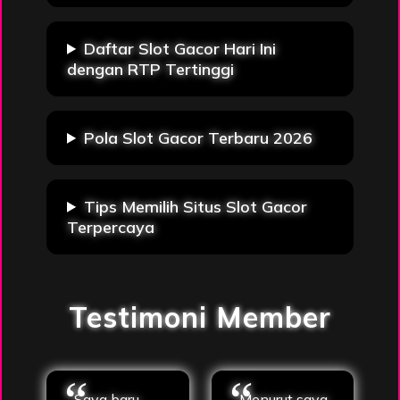
Daftar Slot Gacor Hari Ini
dengan RTP Tertinggi
Pola Slot Gacor Terbaru 2026
Tips Memilih Situs Slot Gacor
Terpercaya
Testimoni Member
Saya baru
Menurut saya