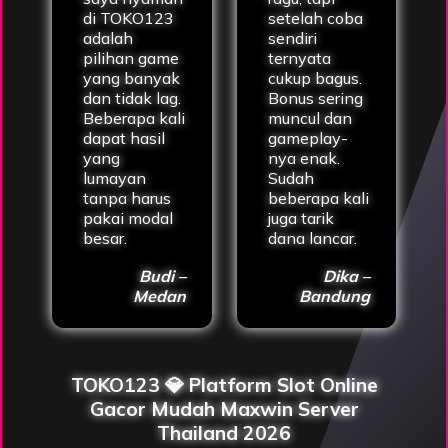
di TOKO123
setelah coba
adalah
sendiri
pilihan game
ternyata
yang banyak
cukup bagus.
dan tidak lag.
Bonus sering
Beberapa kali
muncul dan
dapat hasil
gameplay-
yang
nya enak.
lumayan
Sudah
tanpa harus
beberapa kali
pakai modal
juga tarik
besar.
dana lancar.
Budi –
Dika –
Medan
Bandung
TOKO123 💎 Platform Slot Online
Gacor Mudah Maxwin Server
Thailand 2026