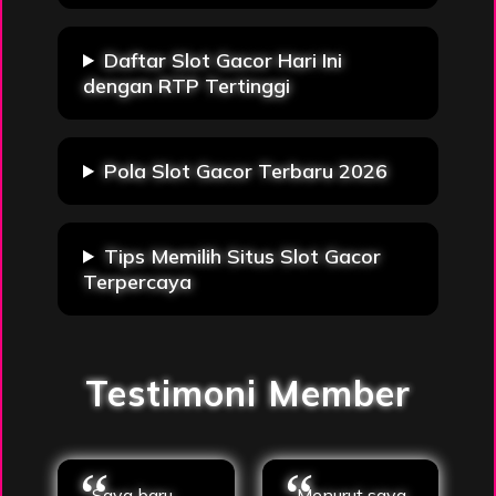
Daftar Slot Gacor Hari Ini
dengan RTP Tertinggi
Pola Slot Gacor Terbaru 2026
Tips Memilih Situs Slot Gacor
Terpercaya
Testimoni Member
Saya baru
Menurut saya