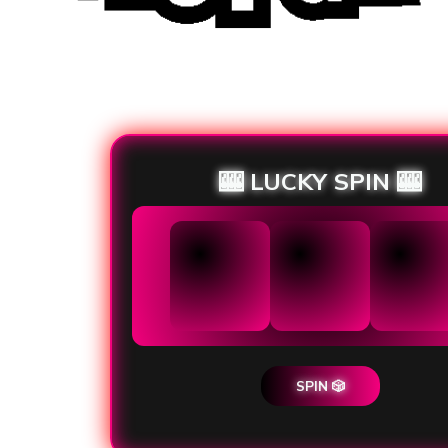
🎰 LUCKY SPIN 🎰
SPIN 🎲