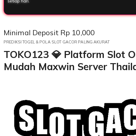
setiap hari.
Price:
Minimal Deposit Rp 10,000
PREDIKSI TOGEL & POLA SLOT GACOR PALING AKURAT
TOKO123 💎 Platform Slot O
Mudah Maxwin Server Thail