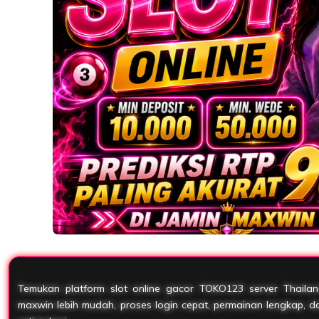
Temukan platform slot online gacor TOKO123 server Thail
maxwin lebih mudah, proses login cepat, permainan lengkap, da