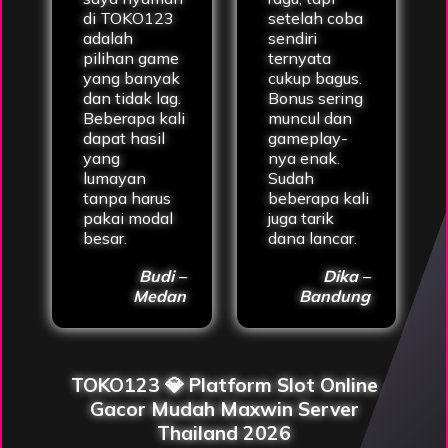
di TOKO123
setelah coba
adalah
sendiri
pilihan game
ternyata
yang banyak
cukup bagus.
dan tidak lag.
Bonus sering
Beberapa kali
muncul dan
dapat hasil
gameplay-
yang
nya enak.
lumayan
Sudah
tanpa harus
beberapa kali
pakai modal
juga tarik
besar.
dana lancar.
Budi –
Dika –
Medan
Bandung
TOKO123 💎 Platform Slot Online
Gacor Mudah Maxwin Server
Thailand 2026