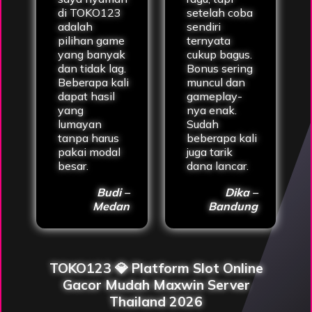
di TOKO123
setelah coba
adalah
sendiri
pilihan game
ternyata
yang banyak
cukup bagus.
dan tidak lag.
Bonus sering
Beberapa kali
muncul dan
dapat hasil
gameplay-
yang
nya enak.
lumayan
Sudah
tanpa harus
beberapa kali
pakai modal
juga tarik
besar.
dana lancar.
Budi –
Dika –
Medan
Bandung
TOKO123 💎 Platform Slot Online
Gacor Mudah Maxwin Server
Thailand 2026