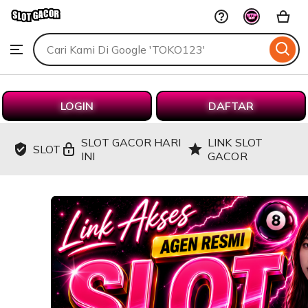
TOKO123
Skip
to
Search
Browse
ontent
for
items
or
shops
LOGIN
DAFTAR
SLOT GACOR HARI
LINK SLOT
SLOT
INI
GACOR