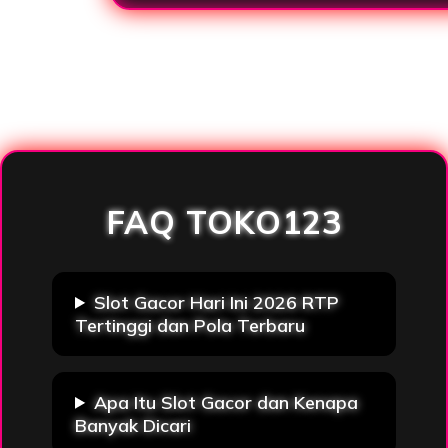
Loading...
FAQ TOKO123
Slot Gacor Hari Ini 2026 RTP
Tertinggi dan Pola Terbaru
Apa Itu Slot Gacor dan Kenapa
Banyak Dicari