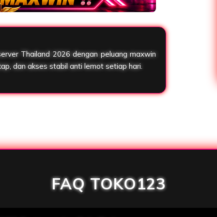
server Thailand 2026 dengan peluang maxwin
p, dan akses stabil anti lemot setiap hari.
FAQ TOKO123