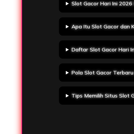
Slot Gacor Hari Ini 202
Apa Itu Slot Gacor dan 
Daftar Slot Gacor Hari I
Pola Slot Gacor Terbar
Tips Memilih Situs Slot