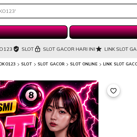
O123
SLOT
SLOT GACOR HARI INI
LINK SLOT G
OKO123
SLOT
SLOT GACOR
SLOT ONLINE
LINK SLOT GAC