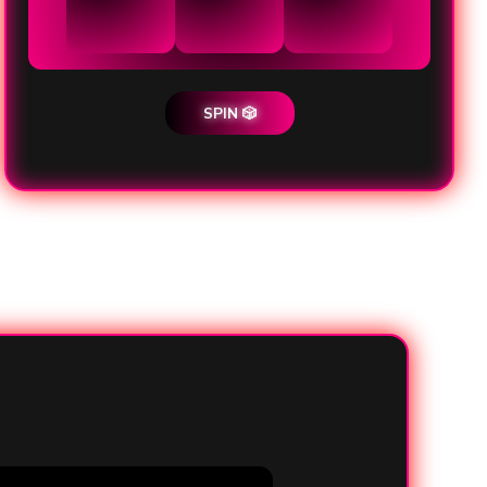
SPIN 🎲