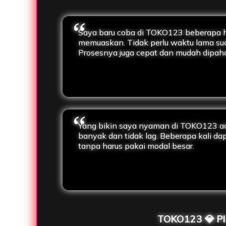
Saya baru coba di TOKO123 beberapa ha
memuaskan. Tidak perlu waktu lama s
Prosesnya juga cepat dan mudah dipah
Yang bikin saya nyaman di TOKO123 ad
banyak dan tidak lag. Beberapa kali da
tanpa harus pakai modal besar.
TOKO123 💎 Pl