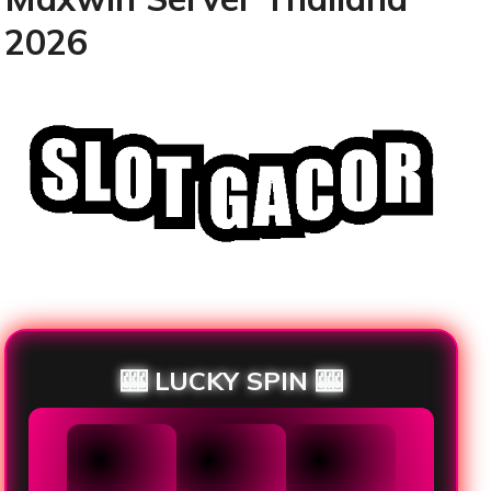
2026
🎰 LUCKY SPIN 🎰